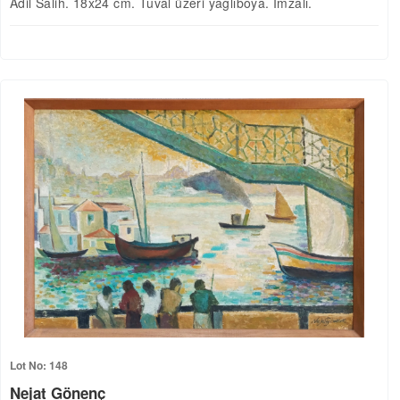
Adil Salih. 18x24 cm. Tuval üzeri yağlıboya. İmzalı.
Lot No: 148
Nejat Gönenç