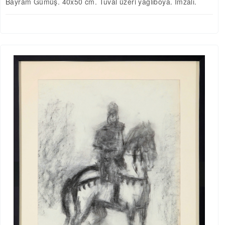
Bayram Gümüş. 40x50 cm. Tuval üzeri yağlıboya. İmzalı.