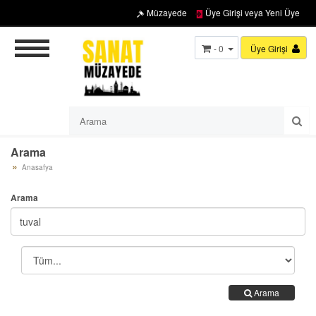
Müzayede
Üye Girişi veya Yeni Üye
- 0
Üye Girişi
Arama
Anasafya
Arama
Arama