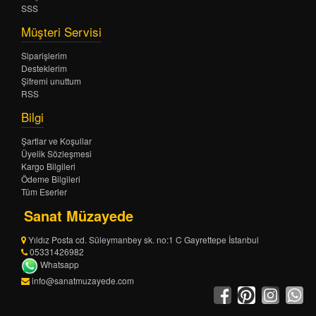
SSS
Müşteri Servisi
Siparişlerim
Desteklerim
Şifremi unuttum
RSS
Bilgi
Şartlar ve Koşullar
Üyelik Sözleşmesi
Kargo Bilgileri
Ödeme Bilgileri
Tüm Eserler
Sanat Müzayede
Yıldız Posta cd. Süleymanbey sk. no:1 C Gayrettepe İstanbul
05331426982
Whatsapp
info@sanatmuzayede.com