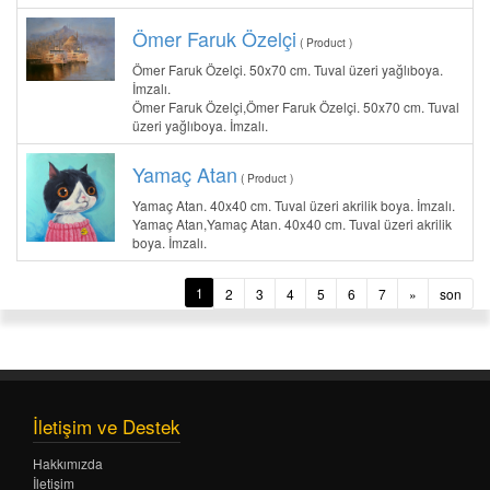
Ömer Faruk Özelçi
( Product )
Ömer Faruk Özelçi. 50x70 cm. Tuval üzeri yağlıboya.
İmzalı.
Ömer Faruk Özelçi,Ömer Faruk Özelçi. 50x70 cm. Tuval
üzeri yağlıboya. İmzalı.
Yamaç Atan
( Product )
Yamaç Atan. 40x40 cm. Tuval üzeri akrilik boya. İmzalı.
Yamaç Atan,Yamaç Atan. 40x40 cm. Tuval üzeri akrilik
boya. İmzalı.
1
2
3
4
5
6
7
»
son
İletişim ve Destek
Hakkımızda
İletişim