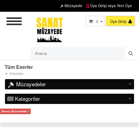
Müzayede
Üye Girişi veya Yeni Üye
- 0
Üye Girişi
Tüm Eserler
Anasafya
Müzayedeler
‹
Kategoriler
‹
Sonuç Bulunmadı !