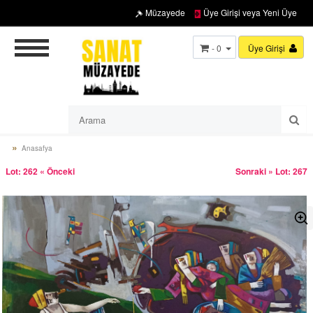
Müzayede
Üye Girişi veya Yeni Üye
- 0
Üye Girişi
Anasafya
Lot: 262 « Önceki
Sonraki » Lot: 267