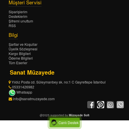
Müşteri Servisi
Siparişlerim
Desteklerim
Şifremi unuttum
RSS
Bilgi
Şartlar ve Koşullar
Üyelik Sözleşmesi
Kargo Bilgileri
Ödeme Bilgileri
Tüm Eserler
Sanat Müzayede
Yıldız Posta cd. Süleymanbey sk. no:1 C Gayrettepe İstanbul
05331426982
Whatsapp
info@sanatmuzayede.com
@2025 supported by
Müzayede Soft
Canlı Destek