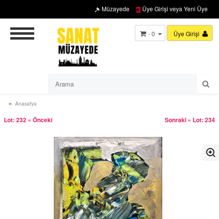
Müzayede
Üye Girişi veya Yeni Üye
- 0
Üye Girişi
Anasafya
Lot: 232 « Önceki
Sonraki » Lot: 234