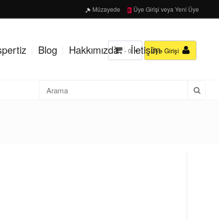
Müzayede
Üye Girişi veya Yeni Üye
pertiz
Blog
Hakkımızda
İletişim
Üye Girişi
- 0