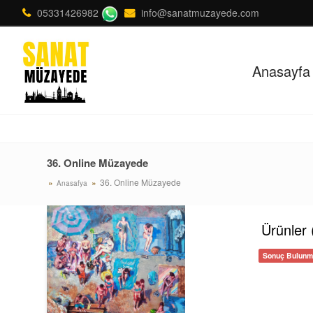
05331426982
info@sanatmuzayede.com
Anasayfa
36. Online Müzayede
36. Online Müzayede
Anasafya
Ürünler 
Sonuç Bulunma