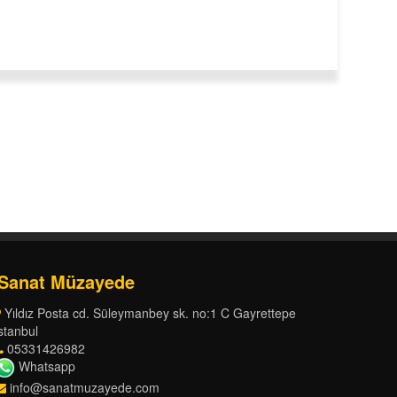
Sanat Müzayede
Yıldız Posta cd. Süleymanbey sk. no:1 C Gayrettepe
stanbul
05331426982
Whatsapp
info@sanatmuzayede.com