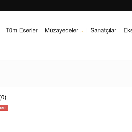
Tüm Eserler
Müzayedeler
Sanatçılar
Eks
(0)
dı !