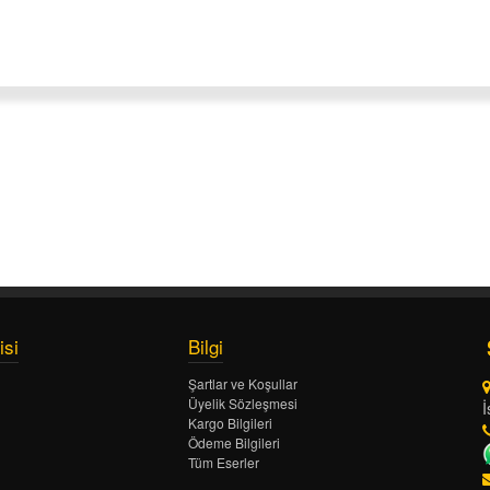
isi
Bilgi
Şartlar ve Koşullar
Üyelik Sözleşmesi
İ
Kargo Bilgileri
Ödeme Bilgileri
Tüm Eserler