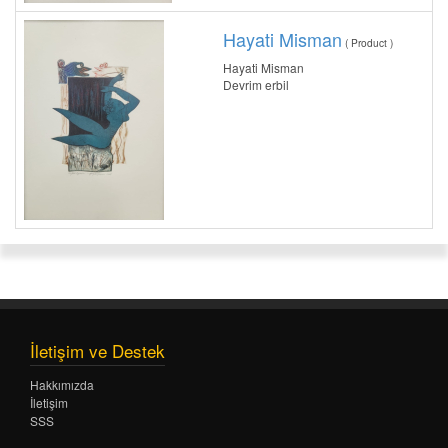
Hayati Misman
( Product )
Hayati Misman
Devrim erbil
İletişim ve Destek
Hakkımızda
İletişim
SSS