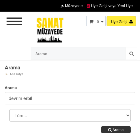
Müzayede
Üye Girişi veya Yeni Üye
- 0
Üye Girişi
Arama
Anasafya
Arama
Arama