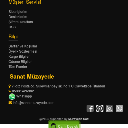
Müşteri Servisi
Siparişlerim
Desteklerim
Şifremi unuttum
RSS
Bilgi
Şartlar ve Koşullar
Üyelik Sözleşmesi
Kargo Bilgileri
Ödeme Bilgileri
Tüm Eserler
Sanat Müzayede
Yıldız Posta cd. Süleymanbey sk. no:1 C Gayrettepe İstanbul
05331426982
Whatsapp
info@sanatmuzayede.com
@2025 supported by
Müzayede Soft
Canlı Destek